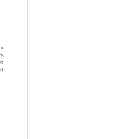
ur
une
et
us