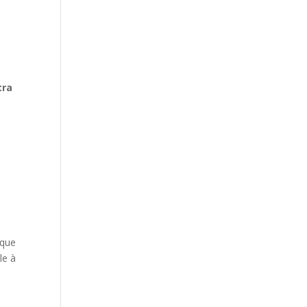
tra
aque
le à