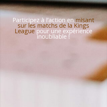
Participez à l’action en
misant
sur les matchs de la Kings
League
pour une expérience
inoubliable !