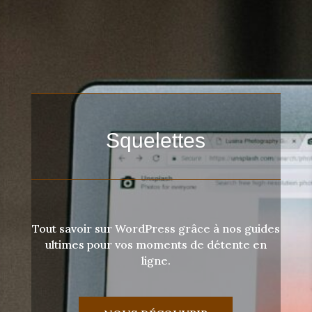
Squelettes
Tout savoir sur WordPress grâce à nos guides
ultimes pour vos moments de détente en
ligne.