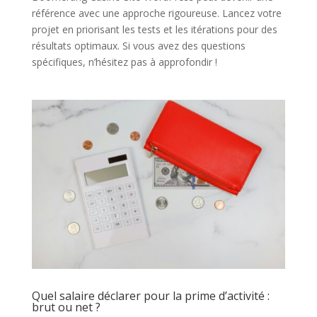
référence avec une approche rigoureuse. Lancez votre
projet en priorisant les tests et les itérations pour des
résultats optimaux. Si vous avez des questions
spécifiques, n’hésitez pas à approfondir !
Quel salaire déclarer pour la prime d’activité :
brut ou net ?