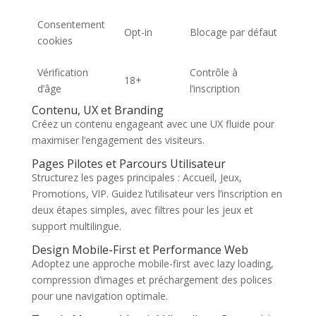
Consentement
Opt-in
Blocage par défaut
cookies
Vérification
Contrôle à
18+
d’âge
l’inscription
Contenu, UX et Branding
Créez un contenu engageant avec une UX fluide pour
maximiser l’engagement des visiteurs.
Pages Pilotes et Parcours Utilisateur
Structurez les pages principales : Accueil, Jeux,
Promotions, VIP. Guidez l’utilisateur vers l’inscription en
deux étapes simples, avec filtres pour les jeux et
support multilingue.
Design Mobile-First et Performance Web
Adoptez une approche mobile-first avec lazy loading,
compression d’images et préchargement des polices
pour une navigation optimale.