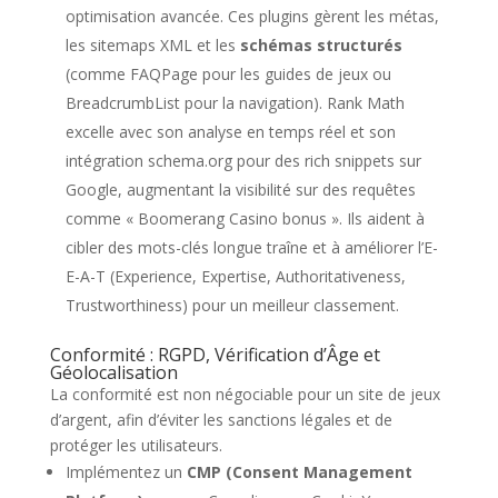
optimisation avancée. Ces plugins gèrent les métas,
les sitemaps XML et les
schémas structurés
(comme FAQPage pour les guides de jeux ou
BreadcrumbList pour la navigation). Rank Math
excelle avec son analyse en temps réel et son
intégration schema.org pour des rich snippets sur
Google, augmentant la visibilité sur des requêtes
comme « Boomerang Casino bonus ». Ils aident à
cibler des mots-clés longue traîne et à améliorer l’E-
E-A-T (Experience, Expertise, Authoritativeness,
Trustworthiness) pour un meilleur classement.
Conformité : RGPD, Vérification d’Âge et
Géolocalisation
La conformité est non négociable pour un site de jeux
d’argent, afin d’éviter les sanctions légales et de
protéger les utilisateurs.
Implémentez un
CMP (Consent Management