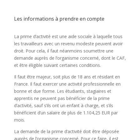
Les informations à prendre en compte
La prime d’activité est une aide sociale à laquelle tous
les travailleurs avec un revenu modeste peuvent avoir
droit. Pour cela, il faut néanmoins soumettre une
demande auprès de l’organisme concerné, dont le CAF,
et être éligible suivant certaines conditions.
Il faut être majeur, soit plus de 18 ans et résidant en
France. Il faut exercer une activité professionnelle en
bonne et due forme. Les étudiants, stagiaires et
apprentis ne peuvent pas bénéficier de la prime
d’activité, sauf s’ils ont un enfant à charge, et s’ils
bénéficient d’un salaire de plus de 1.104,25 EUR par
mois.
La demande de la prime d’activité doit être déposée
auprès de l’organisme concerné. Pour ce faire, il est