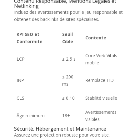
Contenu Responsable, Mentions Légales et
Netlinking
Incluez des avertissements pour le jeu responsable et
obtenez des backlinks de sites spécialisés.
KPI SEO et
Seuil
Contexte
Conformité
Cible
Core Web Vitals
LCP
≤ 2,5 s
mobile
≤ 200
INP
Remplace FID
ms
CLS
≤ 0,10
Stabilité visuelle
Avertissements
Âge minimum
18+
visibles
Sécurité, Hébergement et Maintenance
Assurez une protection robuste pour votre site.