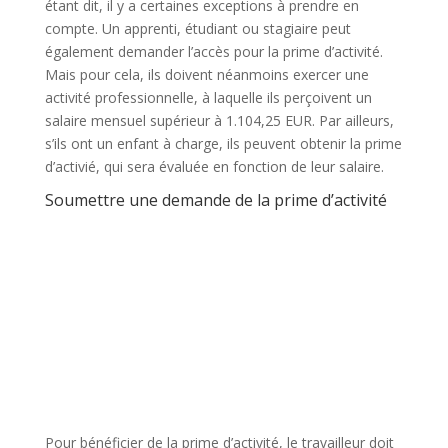
étant dit, il y a certaines exceptions à prendre en
compte. Un apprenti, étudiant ou stagiaire peut
également demander l’accès pour la prime d’activité.
Mais pour cela, ils doivent néanmoins exercer une
activité professionnelle, à laquelle ils perçoivent un
salaire mensuel supérieur à 1.104,25 EUR. Par ailleurs,
s’ils ont un enfant à charge, ils peuvent obtenir la prime
d’activié, qui sera évaluée en fonction de leur salaire.
Soumettre une demande de la prime d’activité
Pour bénéficier de la prime d’activité, le travailleur doit