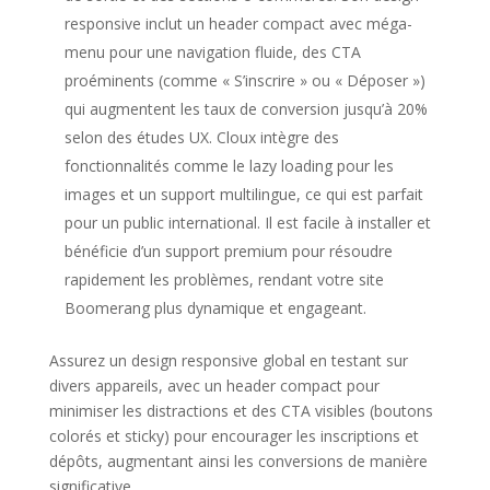
responsive inclut un header compact avec méga-
menu pour une navigation fluide, des CTA
proéminents (comme « S’inscrire » ou « Déposer »)
qui augmentent les taux de conversion jusqu’à 20%
selon des études UX. Cloux intègre des
fonctionnalités comme le lazy loading pour les
images et un support multilingue, ce qui est parfait
pour un public international. Il est facile à installer et
bénéficie d’un support premium pour résoudre
rapidement les problèmes, rendant votre site
Boomerang plus dynamique et engageant.
Assurez un design responsive global en testant sur
divers appareils, avec un header compact pour
minimiser les distractions et des CTA visibles (boutons
colorés et sticky) pour encourager les inscriptions et
dépôts, augmentant ainsi les conversions de manière
significative.