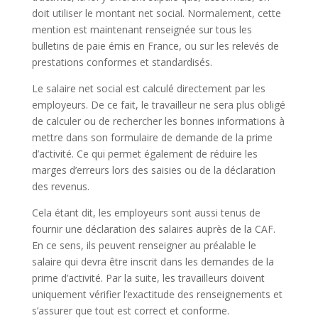
doit utiliser le montant net social. Normalement, cette
mention est maintenant renseignée sur tous les
bulletins de paie émis en France, ou sur les relevés de
prestations conformes et standardisés.
Le salaire net social est calculé directement par les
employeurs. De ce fait, le travailleur ne sera plus obligé
de calculer ou de rechercher les bonnes informations à
mettre dans son formulaire de demande de la prime
d’activité. Ce qui permet également de réduire les
marges d’erreurs lors des saisies ou de la déclaration
des revenus.
Cela étant dit, les employeurs sont aussi tenus de
fournir une déclaration des salaires auprès de la CAF.
En ce sens, ils peuvent renseigner au préalable le
salaire qui devra être inscrit dans les demandes de la
prime d’activité. Par la suite, les travailleurs doivent
uniquement vérifier l’exactitude des renseignements et
s’assurer que tout est correct et conforme.