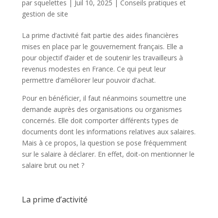
par
squelettes
|
Juil 10, 2025
|
Conseils pratiques et
gestion de site
La prime d’activité fait partie des aides financières
mises en place par le gouvernement français. Elle a
pour objectif d’aider et de soutenir les travailleurs à
revenus modestes en France. Ce qui peut leur
permettre d’améliorer leur pouvoir d’achat.
Pour en bénéficier, il faut néanmoins soumettre une
demande auprès des organisations ou organismes
concernés. Elle doit comporter différents types de
documents dont les informations relatives aux salaires.
Mais à ce propos, la question se pose fréquemment
sur le salaire à déclarer. En effet, doit-on mentionner le
salaire brut ou net ?
La prime d’activité