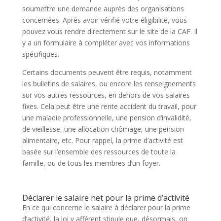
soumettre une demande auprès des organisations
concernées. Après avoir vérifié votre éligibilité, vous
pouvez vous rendre directement sur le site de la CAF. Il
y a un formulaire à compléter avec vos informations
spécifiques.
Certains documents peuvent être requis, notamment
les bulletins de salaires, ou encore les renseignements
sur vos autres ressources, en dehors de vos salaires
fixes. Cela peut être une rente accident du travail, pour
une maladie professionnelle, une pension d’invalidité,
de vieillesse, une allocation chômage, une pension
alimentaire, etc. Pour rappel, la prime d’activité est
basée sur l’ensemble des ressources de toute la
famille, ou de tous les membres d’un foyer.
Déclarer le salaire net pour la prime d’activité
En ce qui concerne le salaire à déclarer pour la prime
d’activité, la loi y afférent stipule que, désormais, on