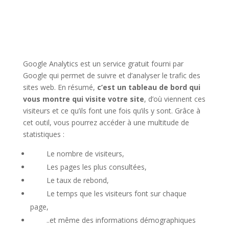
Google Analytics est un service gratuit fourni par
Google qui permet de suivre et d’analyser le trafic des
sites web. En résumé,
c’est un tableau de bord qui
vous montre qui visite votre site
, d’où viennent ces
visiteurs et ce qu’ils font une fois qu’ils y sont. Grâce à
cet outil, vous pourrez accéder à une multitude de
statistiques :
Le nombre de visiteurs,
Les pages les plus consultées,
Le taux de rebond,
Le temps que les visiteurs font sur chaque
page,
..et même des informations démographiques